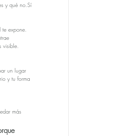
es y qué no.Sí 
d te expone.
trae 
 visible.
ar un lugar 
rio y tu forma 
uedar más 
orque 