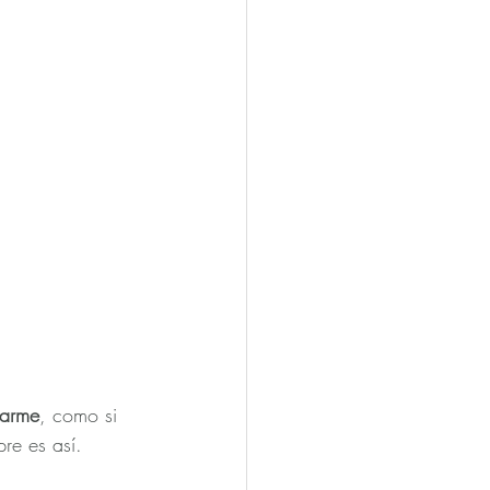
iarme
, como si 
re es así.