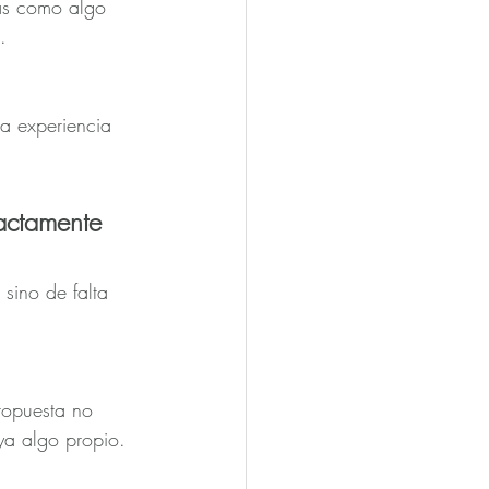
as como algo 
.
la experiencia 
actamente 
sino de falta 
ropuesta no 
aya algo propio.