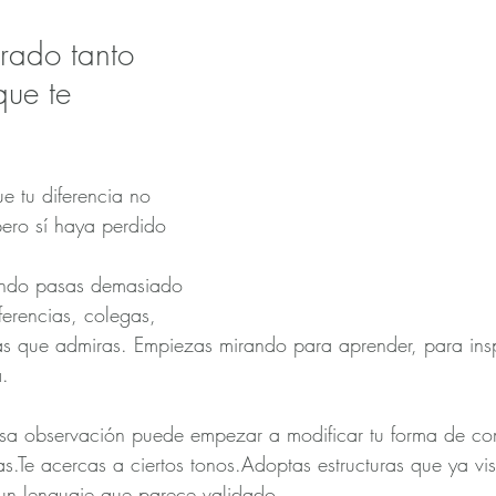
rado tanto 
que te 
e tu diferencia no 
ero sí haya perdido 
ndo pasas demasiado 
erencias, colegas, 
s que admiras. Empiezas mirando para aprender, para insp
a.
sa observación puede empezar a modificar tu forma de co
as.Te acercas a ciertos tonos.Adoptas estructuras que ya vis
n lenguaje que parece validado.