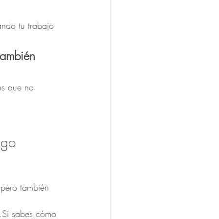
ando tu trabajo 
también 
es que no 
igo 
 pero también 
s.Sí sabes cómo 