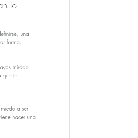
an lo 
finirse, una 
ar forma.
hayas mirado 
 que te 
 miedo a ser 
viene hacer una 