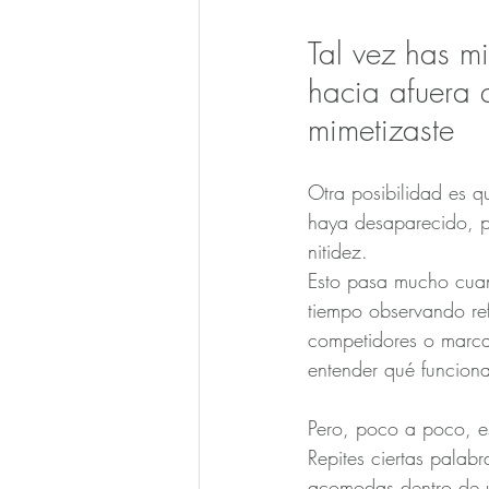
Tal vez has mi
hacia afuera 
mimetizaste
Otra posibilidad es qu
haya desaparecido, p
nitidez.
Esto pasa mucho cua
tiempo observando ref
competidores o marca
entender qué funcion
Pero, poco a poco, e
Repites ciertas palabr
acomodas dentro de u