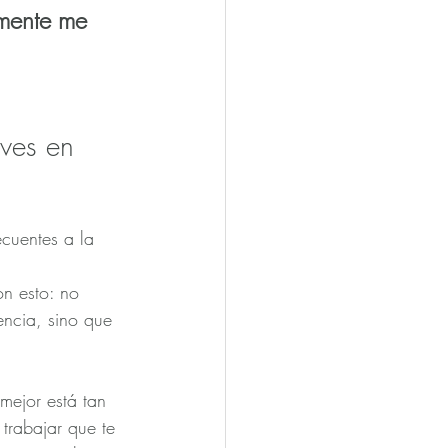
mente me 
 ves en 
cuentes a la 
on esto: no 
encia, sino que 
ejor está tan 
trabajar que te 