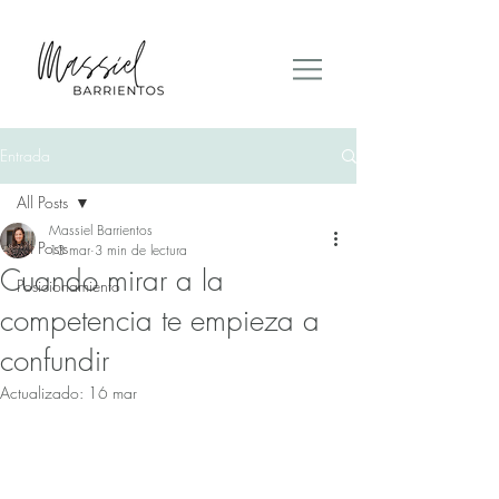
Entrada
All Posts
Massiel Barrientos
All Posts
13 mar
3 min de lectura
Cuando mirar a la
Posicionamiento
competencia te empieza a
confundir
Actualizado:
16 mar